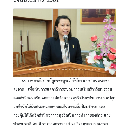
ปีงบประมาณ 2561
Previous
Next
มหาวิทยาลัยราชภัฏเพชรบูรณ์ จัดโครงการ“อินทนิลช่อ
สะอาด” เพื่อเป็นการแสดงถึงกระบวนการเสริมสร้างวัฒนธรรม
และค่านิยมสุจริต และการต่อต้านการทุจริตในหน่วยงาน อันปลุก
จิตสำนึกให้มีทัศนคติและค่านิยมในความซื่อสัตย์สุจริต และ
กระตุ้นให้เกิดจิตสำนึกว่าการทุจริตเป็นการทำลายองค์กร และ
ทำลายชาติ โดยมี รองศาสตราจารย์ ดร.ธีระภัทรา เอกผาชัย